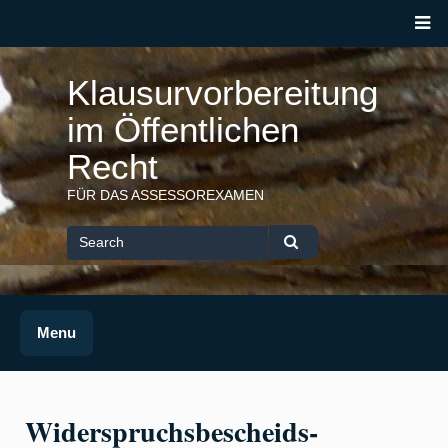
Skip
M
to
content
Klausurvorbereitung
im Öffentlichen
Recht
FÜR DAS ASSESSOREXAMEN
Search
for
Search
Menu
Widerspruchsbescheids-