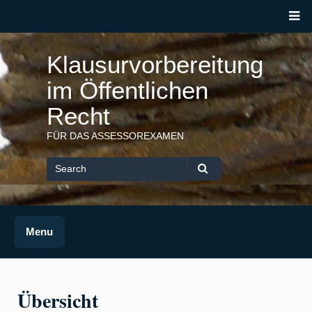
Skip
M
to
content
Klausurvorbereitung
im Öffentlichen
Recht
FÜR DAS ASSESSOREXAMEN
Search
for
Search
Menu
Übersicht