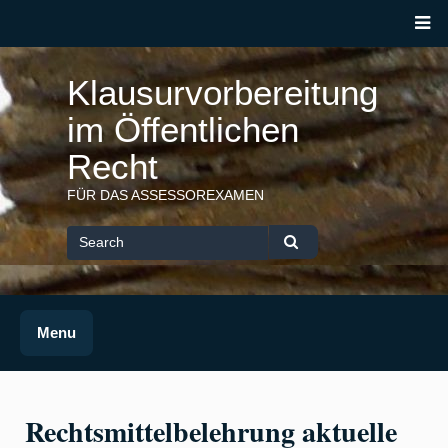
Skip
M
to
content
Klausurvorbereitung
im Öffentlichen
Recht
FÜR DAS ASSESSOREXAMEN
Search
for
Search
Menu
Rechtsmittelbelehrung aktuelle