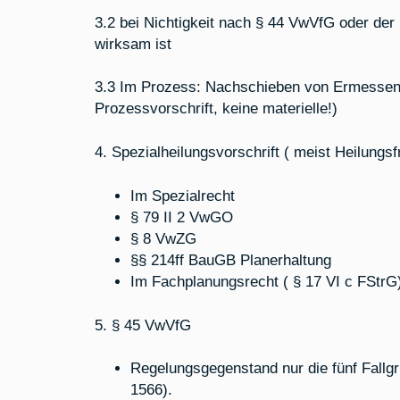
3.2 bei Nichtigkeit nach § 44 VwVfG oder der
wirksam ist
3.3 Im Prozess: Nachschieben von Ermessen 
Prozessvorschrift, keine materielle!)
4. Spezialheilungsvorschrift ( meist Heilungsf
Im Spezialrecht
§ 79 II 2 VwGO
§ 8 VwZG
§§ 214ff BauGB Planerhaltung
Im Fachplanungsrecht ( § 17 VI c FStrG
5. § 45 VwVfG
Regelungsgegenstand nur die fünf Fall
1566).